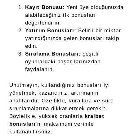
Kayıt Bonusu:
Yeni üye olduğunuzda
alabileceğiniz ilk bonusları
değerlendirin.
Yatırım Bonusları:
Belirli bir miktar
yatırdığınızda gelen bonusları takip
edin.
Sıralama Bonusları:
çeşitli
oyunlardaki başarılarınızdan
faydalanın.
Unutmayın, kullandığınız bonusları iyi
yönetmek, kazancınızı artırmanın
anahtarıdır. Özellikle, kurallara ve süre
sınırlamalarına dikkat etmek gerekir.
Böylelikle, yüksek oranlarla
kralbet
bonusları
‘nı maksimum verimle
kullanabilirsiniz.