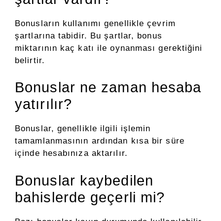
Bonusların kullanımı genellikle çevrim
şartlarına tabidir. Bu şartlar, bonus
miktarının kaç katı ile oynanması gerektiğini
belirtir.
Bonuslar ne zaman hesaba
yatırılır?
Bonuslar, genellikle ilgili işlemin
tamamlanmasının ardından kısa bir süre
içinde hesabınıza aktarılır.
Bonuslar kaybedilen
bahislerde geçerli mi?