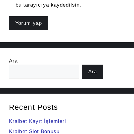
bu tarayıcıya kaydedilsin.
Ara
Ara
Recent Posts
Kralbet Kayıt İşlemleri
Kralbet Slot Bonusu