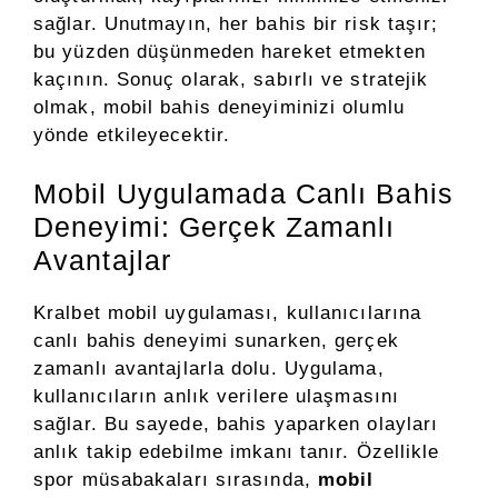
sağlar. Unutmayın, her bahis bir risk taşır;
bu yüzden düşünmeden hareket etmekten
kaçının. Sonuç olarak, sabırlı ve stratejik
olmak, mobil bahis deneyiminizi olumlu
yönde etkileyecektir.
Mobil Uygulamada Canlı Bahis
Deneyimi: Gerçek Zamanlı
Avantajlar
Kralbet mobil uygulaması, kullanıcılarına
canlı bahis deneyimi sunarken, gerçek
zamanlı avantajlarla dolu. Uygulama,
kullanıcıların anlık verilere ulaşmasını
sağlar. Bu sayede, bahis yaparken olayları
anlık takip edebilme imkanı tanır. Özellikle
spor müsabakaları sırasında,
mobil