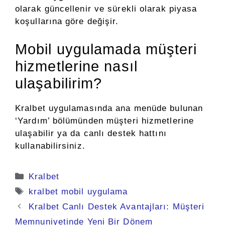
olarak güncellenir ve sürekli olarak piyasa
koşullarına göre değişir.
Mobil uygulamada müşteri
hizmetlerine nasıl
ulaşabilirim?
Kralbet uygulamasında ana menüde bulunan
‘Yardım’ bölümünden müşteri hizmetlerine
ulaşabilir ya da canlı destek hattını
kullanabilirsiniz.
Kategoriler
Kralbet
Etiketler
kralbet mobil uygulama
Kralbet Canlı Destek Avantajları: Müşteri
Memnuniyetinde Yeni Bir Dönem