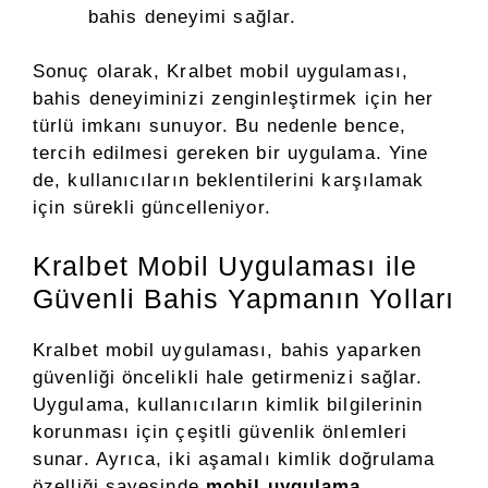
bahis deneyimi sağlar.
Sonuç olarak, Kralbet mobil uygulaması,
bahis deneyiminizi zenginleştirmek için her
türlü imkanı sunuyor. Bu nedenle bence,
tercih edilmesi gereken bir uygulama. Yine
de, kullanıcıların beklentilerini karşılamak
için sürekli güncelleniyor.
Kralbet Mobil Uygulaması ile
Güvenli Bahis Yapmanın Yolları
Kralbet mobil uygulaması, bahis yaparken
güvenliği öncelikli hale getirmenizi sağlar.
Uygulama, kullanıcıların kimlik bilgilerinin
korunması için çeşitli güvenlik önlemleri
sunar. Ayrıca, iki aşamalı kimlik doğrulama
özelliği sayesinde
mobil uygulama