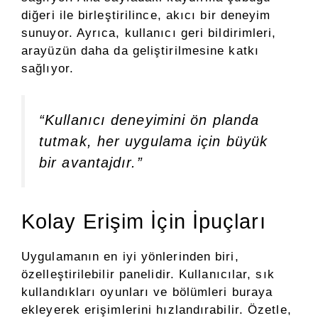
diğeri ile birleştirilince, akıcı bir deneyim
sunuyor. Ayrıca, kullanıcı geri bildirimleri,
arayüzün daha da geliştirilmesine katkı
sağlıyor.
“Kullanıcı deneyimini ön planda
tutmak, her uygulama için büyük
bir avantajdır.”
Kolay Erişim İçin İpuçları
Uygulamanın en iyi yönlerinden biri,
özelleştirilebilir panelidir. Kullanıcılar, sık
kullandıkları oyunları ve bölümleri buraya
ekleyerek erişimlerini hızlandırabilir. Özetle,