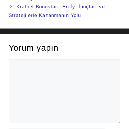
Kralbet Bonusları: En İyi İpuçları ve
Stratejilerle Kazanmanın Yolu
Yorum yapın
Yorum