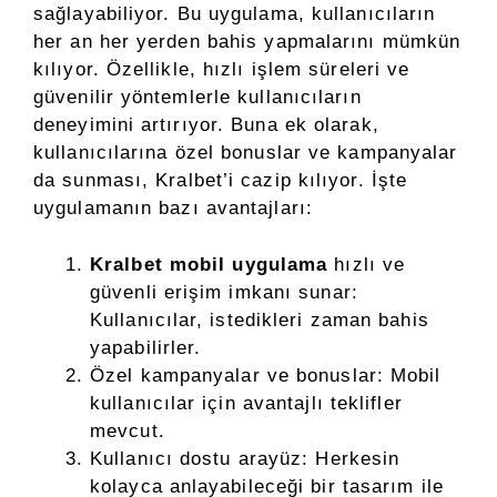
sağlayabiliyor. Bu uygulama, kullanıcıların
her an her yerden bahis yapmalarını mümkün
kılıyor. Özellikle, hızlı işlem süreleri ve
güvenilir yöntemlerle kullanıcıların
deneyimini artırıyor. Buna ek olarak,
kullanıcılarına özel bonuslar ve kampanyalar
da sunması, Kralbet’i cazip kılıyor. İşte
uygulamanın bazı avantajları:
Kralbet mobil uygulama
hızlı ve
güvenli erişim imkanı sunar:
Kullanıcılar, istedikleri zaman bahis
yapabilirler.
Özel kampanyalar ve bonuslar: Mobil
kullanıcılar için avantajlı teklifler
mevcut.
Kullanıcı dostu arayüz: Herkesin
kolayca anlayabileceği bir tasarım ile