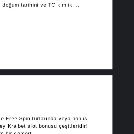
ı, doğum tarihini ve TC kimlik …
kle Free Spin turlarında veya bonus
ey Kralbet slot bonusu çeşitleridir!
am bir cömert …