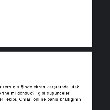
 ters gittiğinde ekran karşısında ufak
vrine mi döndük?” gibi düşünceler
ri ekibi. Onlar, online bahis krallığının