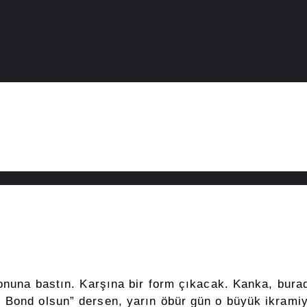
tonuna bastın. Karşına bir form çıkacak. Kanka, burad
s Bond olsun” dersen, yarın öbür gün o büyük ikrami