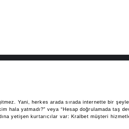
tmez. Yani, herkes arada sırada internette bir şeyler
 çekim hala yatmadı?” veya “Hesap doğrulamada taş de
ına yetişen kurtarıcılar var: Kralbet müşteri hizmetle