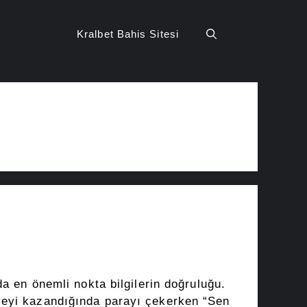
Kralbet Bahis Sitesi
a en önemli nokta bilgilerin doğruluğu.
yeyi kazandığında parayı çekerken “Sen