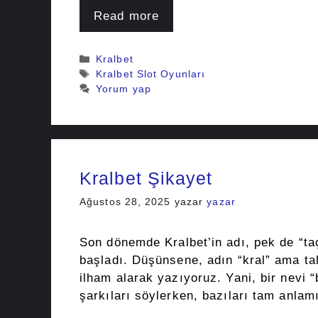
Read more
Kategoriler
Kralbet
Etiketler
Kralbet Slot Oyunları
Yorum yap
Kralbet Şikayet
Ağustos 28, 2025
yazar
yazar
Son dönemde Kralbet’in adı, pek de “taç
başladı. Düşünsene, adın “kral” ama ta
ilham alarak yazıyoruz. Yani, bir nevi 
şarkıları söylerken, bazıları tam anlam