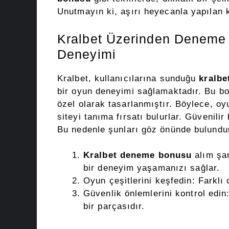
Unutmayın ki, aşırı heyecanla yapılan ka
Kralbet Üzerinden Deneme 
Deneyimi
Kralbet, kullanıcılarına sunduğu
kralb
bir oyun deneyimi sağlamaktadır. Bu bo
özel olarak tasarlanmıştır. Böylece, oy
siteyi tanıma fırsatı bulurlar. Güvenil
Bu nedenle şunları göz önünde bulundu
Kralbet deneme bonusu
alım şar
bir deneyim yaşamanızı sağlar.
Oyun çeşitlerini keşfedin: Farklı o
Güvenlik önlemlerini kontrol edin
bir parçasıdır.