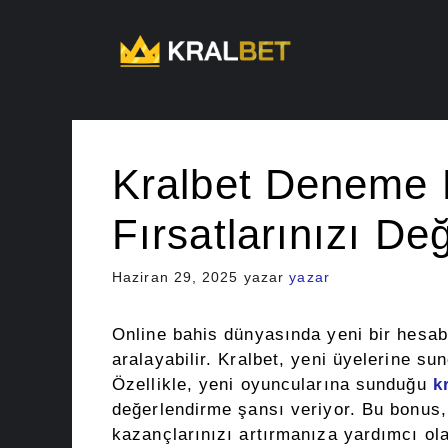
İçeriğe
atla
Kralbet Deneme 
Fırsatlarınızı Değ
Haziran 29, 2025
yazar
yazar
Online bahis dünyasında yeni bir hesab
aralayabilir. Kralbet, yeni üyelerine s
Özellikle, yeni oyuncularına sunduğu
k
değerlendirme şansı veriyor. Bu bonu
kazançlarınızı artırmanıza yardımcı ola