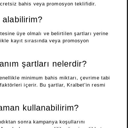
 ücretsiz bahis veya promosyon teklifidir.
alabilirim?
sine üye olmalı ve belirtilen şartları yerine
llikle kayıt sırasında veya promosyon
ım şartları nelerdir?
nellikle minimum bahis miktarı, çevrime tabi
 faktörleri içerir. Bu şartlar, Kralbet’in resmi
man kullanabilirim?
dıktan sonra kampanya koşullarını