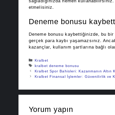
sağladığınızda hemen kullanabilirsiniz.
etmelisiniz.
Deneme bonusu kaybetti
Deneme bonusu kaybettiğinizde, bu bir
gerçek para kaybı yaşamazsınız. Anca
kazançlar, kullanım şartlarına bağlı olar
Kategoriler
Kralbet
Etiketler
kralbet deneme bonusu
Kralbet Spor Bahisleri: Kazanmanın Altın Ku
Kralbet Finansal İşlemler: Güvenilirlik ve
Yorum yapın