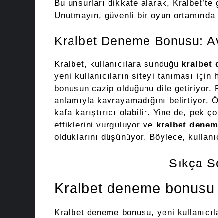
Bu unsurları dikkate alarak, Kralbet’te 
Unutmayın, güvenli bir oyun ortamında
Kralbet Deneme Bonusu: Ava
Kralbet, kullanıcılara sunduğu
kralbet
yeni kullanıcıların siteyi tanıması için 
bonusun cazip olduğunu dile getiriyor. 
anlamıyla kavrayamadığını belirtiyor. Öz
kafa karıştırıcı olabilir. Yine de, pek
ettiklerini vurguluyor ve
kralbet dene
olduklarını düşünüyor. Böylece, kullanıc
Sıkça S
Kralbet deneme bonusu 
Kralbet deneme bonusu, yeni kullanıcıla