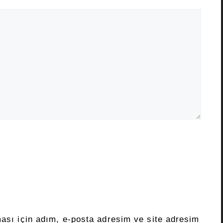
ası için adım, e-posta adresim ve site adresim