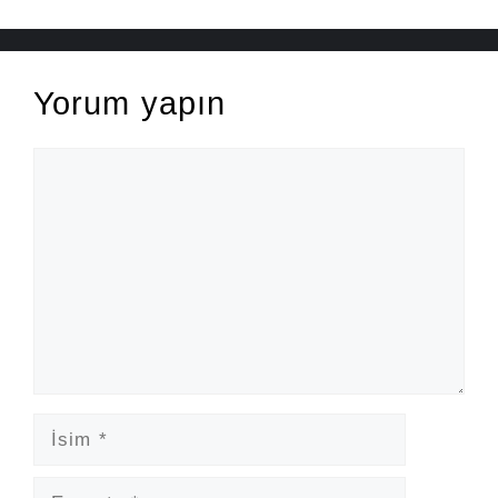
Yorum yapın
Yorum
İsim
E-