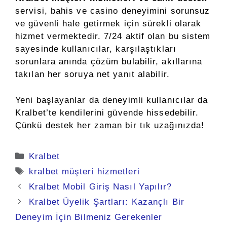
servisi, bahis ve casino deneyimini sorunsuz
ve güvenli hale getirmek için sürekli olarak
hizmet vermektedir. 7/24 aktif olan bu sistem
sayesinde kullanıcılar, karşılaştıkları
sorunlara anında çözüm bulabilir, akıllarına
takılan her soruya net yanıt alabilir.
Yeni başlayanlar da deneyimli kullanıcılar da
Kralbet’te kendilerini güvende hissedebilir.
Çünkü destek her zaman bir tık uzağınızda!
Kategoriler
Kralbet
Etiketler
kralbet müşteri hizmetleri
Kralbet Mobil Giriş Nasıl Yapılır?
Kralbet Üyelik Şartları: Kazançlı Bir
Deneyim İçin Bilmeniz Gerekenler