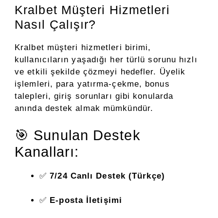
Kralbet Müşteri Hizmetleri
Nasıl Çalışır?
Kralbet müşteri hizmetleri birimi,
kullanıcıların yaşadığı her türlü sorunu hızlı
ve etkili şekilde çözmeyi hedefler. Üyelik
işlemleri, para yatırma-çekme, bonus
talepleri, giriş sorunları gibi konularda
anında destek almak mümkündür.
🎯 Sunulan Destek
Kanalları:
✅
7/24 Canlı Destek (Türkçe)
✅
E-posta İletişimi