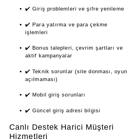
✔️ Giriş problemleri ve şifre yenileme
✔️ Para yatırma ve para çekme
işlemleri
✔️ Bonus talepleri, çevrim şartları ve
aktif kampanyalar
✔️ Teknik sorunlar (site donması, oyun
açılmaması)
✔️ Mobil giriş sorunları
✔️ Güncel giriş adresi bilgisi
Canlı Destek Harici Müşteri
Hizmetleri