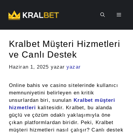
İçeriğe
atla
Men
Kralbet Müşteri Hizmetleri
ve Canlı Destek
Haziran 1, 2025
yazar
yazar
Online bahis ve casino sitelerinde kullanıcı
memnuniyetini belirleyen en kritik
unsurlardan biri, sunulan
Kralbet müşteri
hizmetleri
kalitesidir. Kralbet, bu alanda
güçlü ve çözüm odaklı yaklaşımıyla öne
çıkan platformlardan biridir. Peki, Kralbet
müşteri hizmetleri nasıl çalışır? Canlı destek