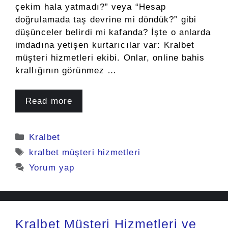
çekim hala yatmadı?” veya “Hesap
doğrulamada taş devrine mi döndük?” gibi
düşünceler belirdi mi kafanda? İşte o anlarda
imdadına yetişen kurtarıcılar var: Kralbet
müşteri hizmetleri ekibi. Onlar, online bahis
krallığının görünmez …
Read more
Kategoriler
Kralbet
Etiketler
kralbet müşteri hizmetleri
Yorum yap
Kralbet Müşteri Hizmetleri ve