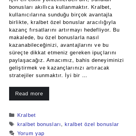
bonusları akıllıca kullanmaktır. Kralbet,
kullanıcılarına sunduğu birçok avantajla
birlikte, kralbet özel bonuslar aracılığıyla
kazanç fırsatlarını artırmayı hedefliyor. Bu
makalede, bu özel bonuslarla nasıl
kazanabileceğinizi, avantajlarını ve bu
süreçte dikkat etmeniz gereken ipuçlarını
paylaşacağız. Amacımız, bahis deneyiminizi
geliştirmek ve kazançlarınızı artıracak
stratejiler sunmaktır. İyi bir …
Read more
Kategoriler
Kralbet
Etiketler
kralbet bonusları
,
kralbet özel bonuslar
Yorum yap