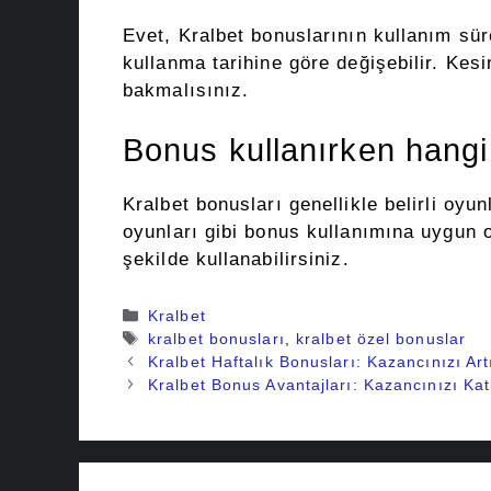
Evet, Kralbet bonuslarının kullanım sür
kullanma tarihine göre değişebilir. Kesi
bakmalısınız.
Bonus kullanırken hangi 
Kralbet bonusları genellikle belirli oyun
oyunları gibi bonus kullanımına uygun 
şekilde kullanabilirsiniz.
Kategoriler
Kralbet
Etiketler
kralbet bonusları
,
kralbet özel bonuslar
Kralbet Haftalık Bonusları: Kazancınızı Art
Kralbet Bonus Avantajları: Kazancınızı Kat