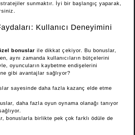
stratejiler sunmaktır. İyi bir başlangıç yaparak,
rsiniz.
aydaları: Kullanıcı Deneyimini
özel bonuslar
ile dikkat çekiyor. Bu bonuslar,
en, aynı zamanda kullanıcıların bütçelerini
le, oyuncuların kaybetme endişelerini
ne gibi avantajlar sağlıyor?
uslar sayesinde daha fazla kazanç elde etme
slar, daha fazla oyun oynama olanağı tanıyor
sağlıyor.
r, bonuslarla birlikte pek çok farklı ödüle de