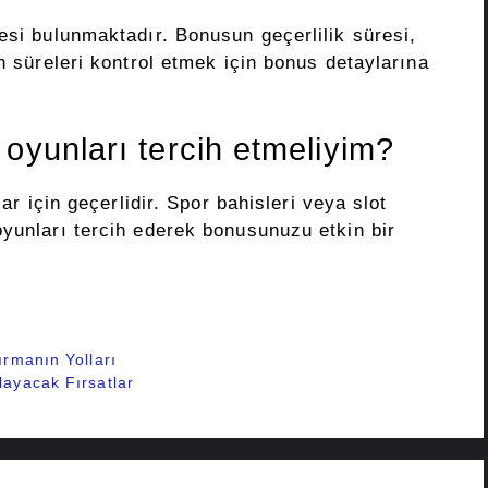
esi bulunmaktadır. Bonusun geçerlilik süresi,
n süreleri kontrol etmek için bonus detaylarına
oyunları tercih etmeliyim?
lar için geçerlidir. Spor bahisleri veya slot
oyunları tercih ederek bonusunuzu etkin bir
ırmanın Yolları
layacak Fırsatlar